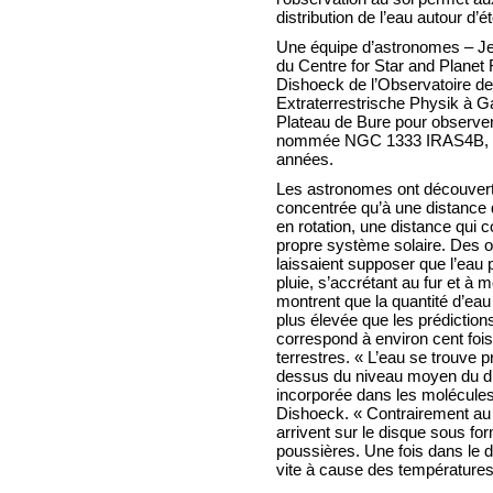
distribution de l’eau autour d’é
Une équipe d’astronomes – Je
du Centre for Star and Plane
Dishoeck de l’Observatoire de
Extraterrestrische Physik à Gar
Plateau de Bure pour observer 
nommée NGC 1333 IRAS4B, qui
années.
Les astronomes ont découvert q
concentrée qu’à une distance d
en rotation, une distance qui 
propre système solaire. Des o
laissaient supposer que l’eau 
pluie, s’accrétant au fur et à
montrent que la quantité d’eau 
plus élevée que les prédiction
correspond à environ cent foi
terrestres. « L’eau se trouve
dessus du niveau moyen du dis
incorporée dans les molécules
Dishoeck. « Contrairement au 
arrivent sur le disque sous for
poussières. Une fois dans le 
vite à cause des températures 