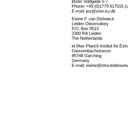
Øster Voldgade 5-7
Phone: +49 (0)1779 617015 (c
E-mail: jes@snm.ku.dk
Ewine F. van Dishoeck
Leiden Observatory
P.O. Box 9513
2300 RA Leiden
The Netherlands
et Max-Planck Institut für Ext
Giessenbachstrasse
85748 Garching
Germany
E-mail: ewine@strw.leidenuniv