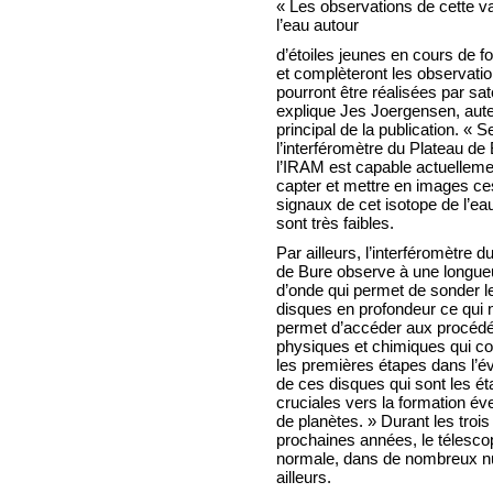
« Les observations de cette va
l’eau autour
d’étoiles jeunes en cours de f
et complèteront les observatio
pourront être réalisées par sate
explique Jes Joergensen, aut
principal de la publication. « S
l’interféromètre du Plateau de
l’IRAM est capable actuelleme
capter et mettre en images ce
signaux de cet isotope de l’eau
sont très faibles.
Par ailleurs, l’interféromètre d
de Bure observe à une longue
d’onde qui permet de sonder l
disques en profondeur ce qui 
permet d’accéder aux procéd
physiques et chimiques qui co
les premières étapes dans l’év
de ces disques qui sont les é
cruciales vers la formation év
de planètes. » Durant les trois
prochaines années, le télescop
normale, dans de nombreux nua
ailleurs.