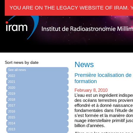
YOU ARE ON THE LEGACY WEBSITE OF IRAM. 
Sort news by date
News
See all news
Première localisation de
2022
formation
2021
2020
February 8, 2010
2019
L’eau est un ingrédient indispe
2018
des océans terrestres provient
effondré et à donné naissance
2017
fondamentales dans l’étude d
2016
s’est formée et la manière don
2015
nuage interstellaire primitif ju
2014
billion d’années.
2013