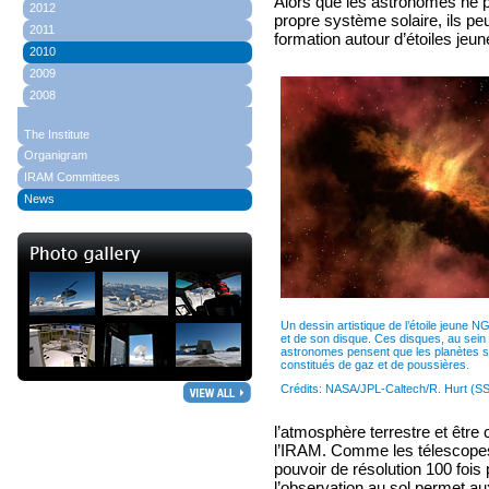
Alors que les astronomes ne 
2012
propre système solaire, ils pe
2011
formation autour d’étoiles jeu
2010
2009
2008
The Institute
Organigram
IRAM Committees
News
Un dessin artistique de l’étoile jeune
et de son disque. Ces disques, au sein
astronomes pensent que les planètes s
constitués de gaz et de poussières.
Crédits: NASA/JPL-Caltech/R. Hurt (S
l’atmosphère terrestre et être
l’IRAM. Comme les télescopes 
pouvoir de résolution 100 fois
l’observation au sol permet a